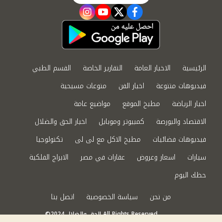
instagram
youtube
twitter
facebook
الرئيسية
الاخبار العامة
التقارير الخاصة
القسم الطبي
فيديوهات متنوعة
اخبار الفن
منوعات مسيحية
اخبار الرياضة
مطبخ الموقع
مواضيع عامة
الاقتصاد والبورصة
كمبيوتر وموبايل
اخبار الحق والضلال
فيديوهات فضائيات
مطبخ الاكل مع لى لى
تكنولوجيا
سيارات
اسعار وعروض
عقارات في مصر
الابراج الفلكية
حظك اليوم
من نحن
سياسة الخصوصية
اتصل بنا
©2024 الحق والضلال All Rights Reserved.