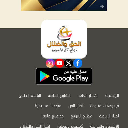
instagram
youtube
twitter
facebook
الرئيسية
الاخبار العامة
التقارير الخاصة
القسم الطبي
فيديوهات متنوعة
اخبار الفن
منوعات مسيحية
اخبار الرياضة
مطبخ الموقع
مواضيع عامة
الاقتصاد والبورصة
كمبيوتر وموبايل
اخبار الحق والضلال