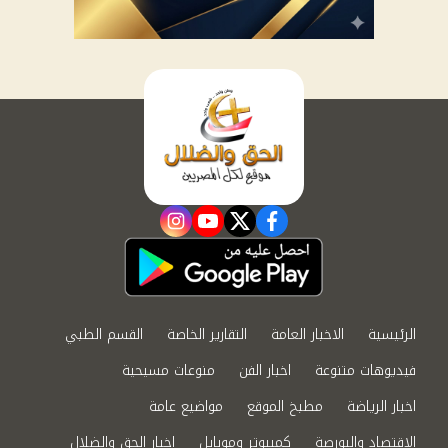
instagram
youtube
twitter
facebook
الرئيسية
الاخبار العامة
التقارير الخاصة
القسم الطبي
فيديوهات متنوعة
اخبار الفن
منوعات مسيحية
اخبار الرياضة
مطبخ الموقع
مواضيع عامة
الاقتصاد والبورصة
كمبيوتر وموبايل
اخبار الحق والضلال