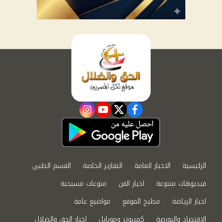
instagram
youtube
twitter
facebook
الرئيسية
الاخبار العامة
التقارير الخاصة
القسم الطبي
فيديوهات متنوعة
اخبار الفن
منوعات مسيحية
اخبار الرياضة
مطبخ الموقع
مواضيع عامة
الاقتصاد والبورصة
كمبيوتر وموبايل
اخبار الحق والضلال