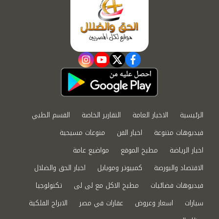
instagram
youtube
twitter
facebook
الرئيسية
الاخبار العامة
التقارير الخاصة
القسم الطبي
فيديوهات متنوعة
اخبار الفن
منوعات مسيحية
اخبار الرياضة
مطبخ الموقع
مواضيع عامة
الاقتصاد والبورصة
كمبيوتر وموبايل
اخبار الحق والضلال
فيديوهات فضائيات
مطبخ الاكل مع لى لى
تكنولوجيا
سيارات
اسعار وعروض
عقارات في مصر
الابراج الفلكية