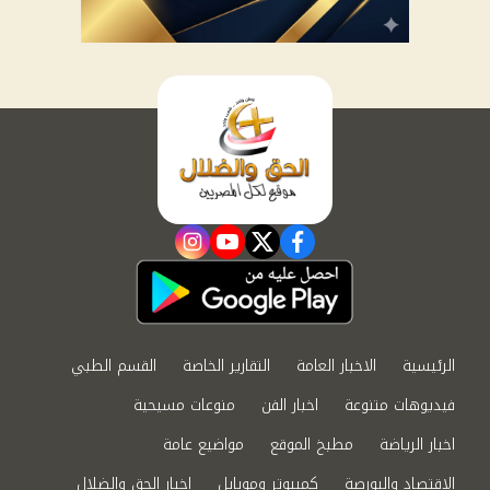
instagram
youtube
twitter
facebook
الرئيسية
الاخبار العامة
التقارير الخاصة
القسم الطبي
فيديوهات متنوعة
اخبار الفن
منوعات مسيحية
اخبار الرياضة
مطبخ الموقع
مواضيع عامة
الاقتصاد والبورصة
كمبيوتر وموبايل
اخبار الحق والضلال