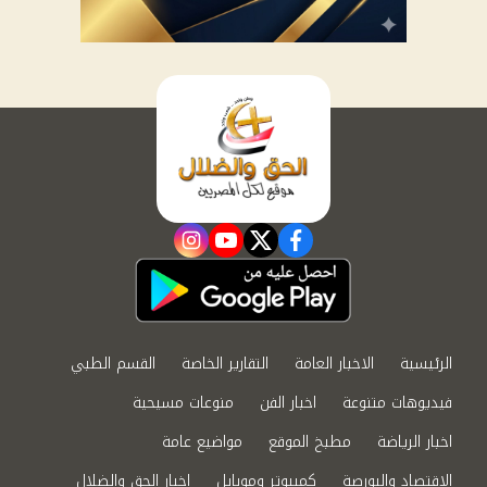
instagram
youtube
twitter
facebook
الرئيسية
الاخبار العامة
التقارير الخاصة
القسم الطبي
فيديوهات متنوعة
اخبار الفن
منوعات مسيحية
اخبار الرياضة
مطبخ الموقع
مواضيع عامة
الاقتصاد والبورصة
كمبيوتر وموبايل
اخبار الحق والضلال