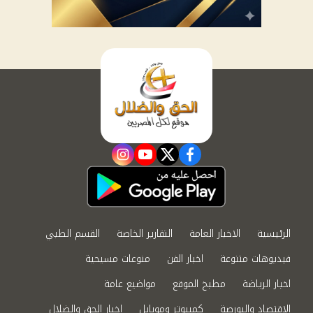
instagram
youtube
twitter
facebook
الرئيسية
الاخبار العامة
التقارير الخاصة
القسم الطبي
فيديوهات متنوعة
اخبار الفن
منوعات مسيحية
اخبار الرياضة
مطبخ الموقع
مواضيع عامة
الاقتصاد والبورصة
كمبيوتر وموبايل
اخبار الحق والضلال