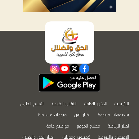
instagram
youtube
twitter
facebook
الرئيسية
الاخبار العامة
التقارير الخاصة
القسم الطبي
فيديوهات متنوعة
اخبار الفن
منوعات مسيحية
اخبار الرياضة
مطبخ الموقع
مواضيع عامة
الاقتصاد والبورصة
كمبيوتر وموبايل
اخبار الحق والضلال