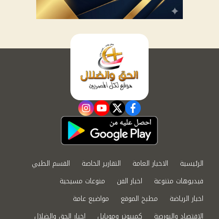
instagram
youtube
twitter
facebook
الرئيسية
الاخبار العامة
التقارير الخاصة
القسم الطبي
فيديوهات متنوعة
اخبار الفن
منوعات مسيحية
اخبار الرياضة
مطبخ الموقع
مواضيع عامة
الاقتصاد والبورصة
كمبيوتر وموبايل
اخبار الحق والضلال