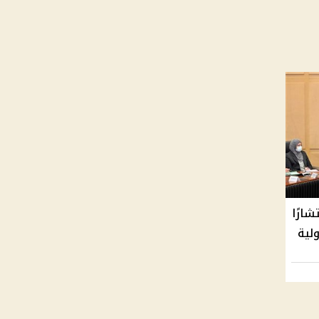
ارًا
لية