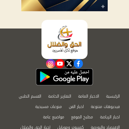
instagram
youtube
twitter
facebook
الرئيسية
الاخبار العامة
التقارير الخاصة
القسم الطبي
فيديوهات متنوعة
اخبار الفن
منوعات مسيحية
اخبار الرياضة
مطبخ الموقع
مواضيع عامة
الاقتصاد والبورصة
كمبيوتر وموبايل
اخبار الحق والضلال