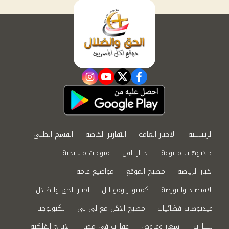
instagram
youtube
twitter
facebook
الرئيسية
الاخبار العامة
التقارير الخاصة
القسم الطبي
فيديوهات متنوعة
اخبار الفن
منوعات مسيحية
اخبار الرياضة
مطبخ الموقع
مواضيع عامة
الاقتصاد والبورصة
كمبيوتر وموبايل
اخبار الحق والضلال
فيديوهات فضائيات
مطبخ الاكل مع لى لى
تكنولوجيا
سيارات
اسعار وعروض
عقارات في مصر
الابراج الفلكية