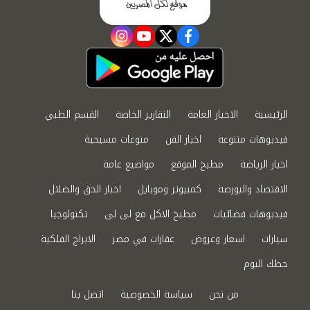
instagram
youtube
twitter
facebook
الرئيسية
الاخبار العامة
التقارير الخاصة
القسم الطبي
فيديوهات متنوعة
اخبار الفن
منوعات مسيحية
اخبار الرياضة
مطبخ الموقع
مواضيع عامة
الاقتصاد والبورصة
كمبيوتر وموبايل
اخبار الحق والضلال
فيديوهات فضائيات
مطبخ الاكل مع لى لى
تكنولوجيا
سيارات
اسعار وعروض
عقارات في مصر
الابراج الفلكية
حظك اليوم
من نحن
سياسة الخصوصية
اتصل بنا