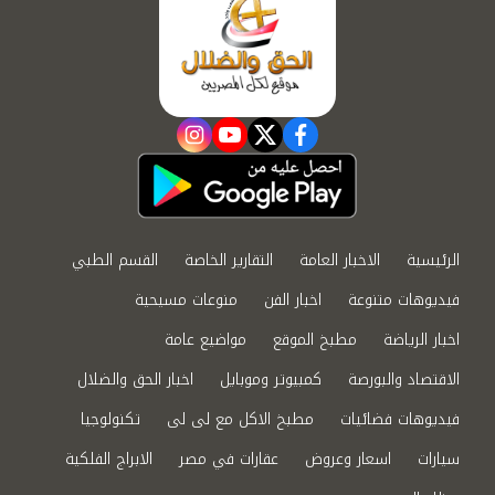
instagram
youtube
twitter
facebook
الرئيسية
الاخبار العامة
التقارير الخاصة
القسم الطبي
فيديوهات متنوعة
اخبار الفن
منوعات مسيحية
اخبار الرياضة
مطبخ الموقع
مواضيع عامة
الاقتصاد والبورصة
كمبيوتر وموبايل
اخبار الحق والضلال
فيديوهات فضائيات
مطبخ الاكل مع لى لى
تكنولوجيا
سيارات
اسعار وعروض
عقارات في مصر
الابراج الفلكية