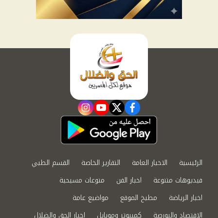
instagram
youtube
twitter
facebook
الرئيسية
الاخبار العامة
التقارير الخاصة
القسم الطبي
فيديوهات متنوعة
اخبار الفن
منوعات مسيحية
اخبار الرياضة
مطبخ الموقع
مواضيع عامة
الاقتصاد والبورصة
كمبيوتر وموبايل
اخبار الحق والضلال