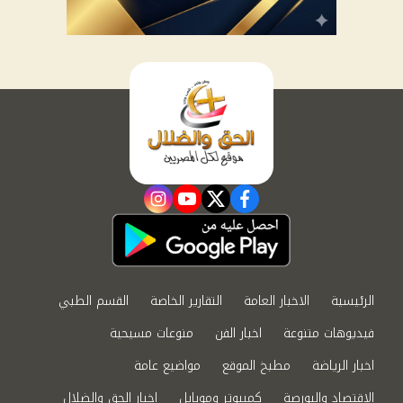
instagram
youtube
twitter
facebook
الرئيسية
الاخبار العامة
التقارير الخاصة
القسم الطبي
فيديوهات متنوعة
اخبار الفن
منوعات مسيحية
اخبار الرياضة
مطبخ الموقع
مواضيع عامة
الاقتصاد والبورصة
كمبيوتر وموبايل
اخبار الحق والضلال