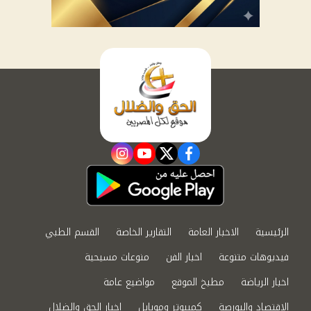
instagram
youtube
twitter
facebook
الرئيسية
الاخبار العامة
التقارير الخاصة
القسم الطبي
فيديوهات متنوعة
اخبار الفن
منوعات مسيحية
اخبار الرياضة
مطبخ الموقع
مواضيع عامة
الاقتصاد والبورصة
كمبيوتر وموبايل
اخبار الحق والضلال