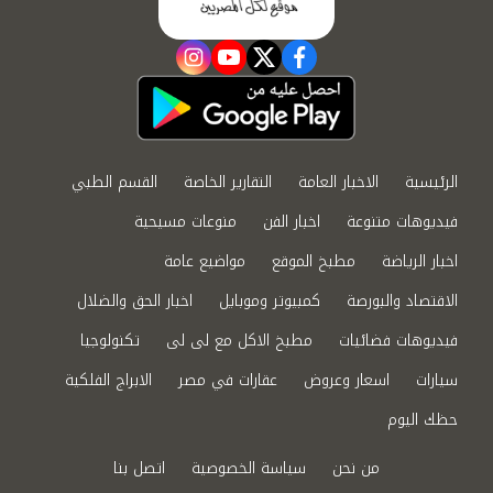
instagram
youtube
twitter
facebook
الرئيسية
الاخبار العامة
التقارير الخاصة
القسم الطبي
فيديوهات متنوعة
اخبار الفن
منوعات مسيحية
اخبار الرياضة
مطبخ الموقع
مواضيع عامة
الاقتصاد والبورصة
كمبيوتر وموبايل
اخبار الحق والضلال
فيديوهات فضائيات
مطبخ الاكل مع لى لى
تكنولوجيا
سيارات
اسعار وعروض
عقارات في مصر
الابراج الفلكية
حظك اليوم
من نحن
سياسة الخصوصية
اتصل بنا