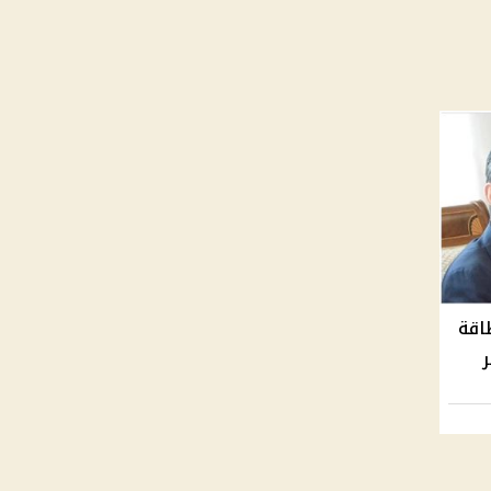
اقة
ر