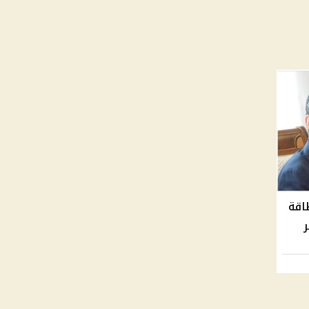
اقة
ر