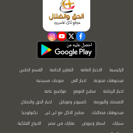
instagram
youtube
twitter
facebook
الرئيسية
الاخبار العامة
التقارير الخاصة
القسم الطبي
فيديوهات متنوعة
اخبار الفن
منوعات مسيحية
اخبار الرياضة
مطبخ الموقع
مواضيع عامة
الاقتصاد والبورصة
كمبيوتر وموبايل
اخبار الحق والضلال
فيديوهات فضائيات
مطبخ الاكل مع لى لى
تكنولوجيا
سيارات
اسعار وعروض
عقارات في مصر
الابراج الفلكية