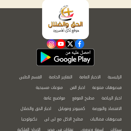
instagram
youtube
twitter
facebook
الرئيسية
الاخبار العامة
التقارير الخاصة
القسم الطبي
فيديوهات متنوعة
اخبار الفن
منوعات مسيحية
اخبار الرياضة
مطبخ الموقع
مواضيع عامة
الاقتصاد والبورصة
كمبيوتر وموبايل
اخبار الحق والضلال
فيديوهات فضائيات
مطبخ الاكل مع لى لى
تكنولوجيا
سيارات
اسعار وعروض
عقارات في مصر
الابراج الفلكية