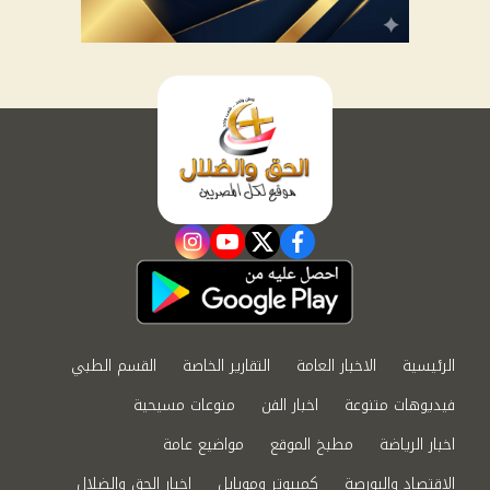
instagram
youtube
twitter
facebook
الرئيسية
الاخبار العامة
التقارير الخاصة
القسم الطبي
فيديوهات متنوعة
اخبار الفن
منوعات مسيحية
اخبار الرياضة
مطبخ الموقع
مواضيع عامة
الاقتصاد والبورصة
كمبيوتر وموبايل
اخبار الحق والضلال