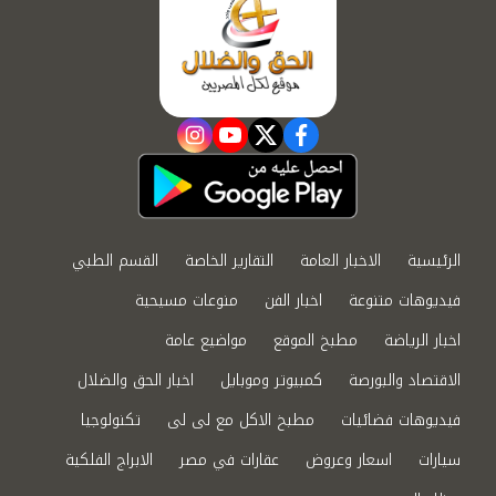
instagram
youtube
twitter
facebook
الرئيسية
الاخبار العامة
التقارير الخاصة
القسم الطبي
فيديوهات متنوعة
اخبار الفن
منوعات مسيحية
اخبار الرياضة
مطبخ الموقع
مواضيع عامة
الاقتصاد والبورصة
كمبيوتر وموبايل
اخبار الحق والضلال
فيديوهات فضائيات
مطبخ الاكل مع لى لى
تكنولوجيا
سيارات
اسعار وعروض
عقارات في مصر
الابراج الفلكية