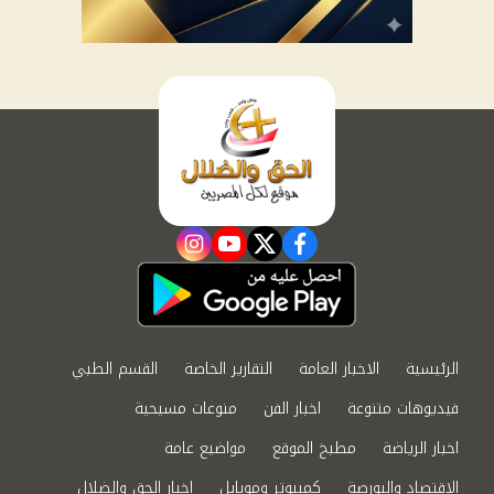
instagram
youtube
twitter
facebook
الرئيسية
الاخبار العامة
التقارير الخاصة
القسم الطبي
فيديوهات متنوعة
اخبار الفن
منوعات مسيحية
اخبار الرياضة
مطبخ الموقع
مواضيع عامة
الاقتصاد والبورصة
كمبيوتر وموبايل
اخبار الحق والضلال