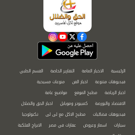
instagram
youtube
twitter
facebook
الرئيسية
الاخبار العامة
التقارير الخاصة
القسم الطبي
فيديوهات متنوعة
اخبار الفن
منوعات مسيحية
اخبار الرياضة
مطبخ الموقع
مواضيع عامة
الاقتصاد والبورصة
كمبيوتر وموبايل
اخبار الحق والضلال
فيديوهات فضائيات
مطبخ الاكل مع لى لى
تكنولوجيا
سيارات
اسعار وعروض
عقارات في مصر
الابراج الفلكية