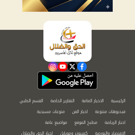
instagram
youtube
twitter
facebook
الرئيسية
الاخبار العامة
التقارير الخاصة
القسم الطبي
فيديوهات متنوعة
اخبار الفن
منوعات مسيحية
اخبار الرياضة
مطبخ الموقع
مواضيع عامة
الاقتصاد والبورصة
كمبيوتر وموبايل
اخبار الحق والضلال