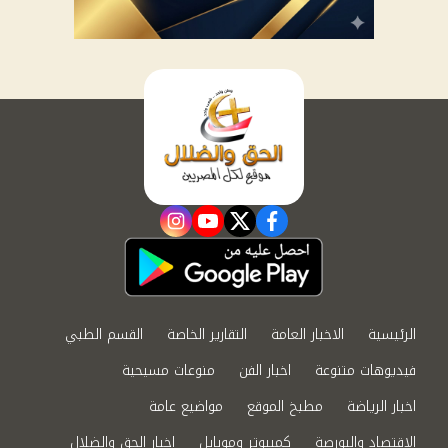
instagram
youtube
twitter
facebook
الرئيسية
الاخبار العامة
التقارير الخاصة
القسم الطبي
فيديوهات متنوعة
اخبار الفن
منوعات مسيحية
اخبار الرياضة
مطبخ الموقع
مواضيع عامة
الاقتصاد والبورصة
كمبيوتر وموبايل
اخبار الحق والضلال