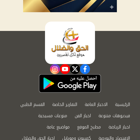
instagram
youtube
twitter
facebook
الرئيسية
الاخبار العامة
التقارير الخاصة
القسم الطبي
فيديوهات متنوعة
اخبار الفن
منوعات مسيحية
اخبار الرياضة
مطبخ الموقع
مواضيع عامة
الاقتصاد والبورصة
كمبيوتر وموبايل
اخبار الحق والضلال