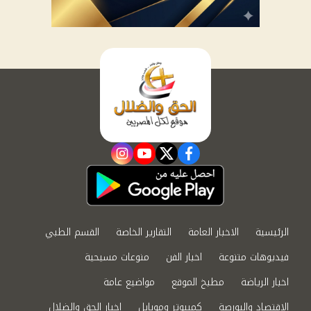
instagram
youtube
twitter
facebook
الرئيسية
الاخبار العامة
التقارير الخاصة
القسم الطبي
فيديوهات متنوعة
اخبار الفن
منوعات مسيحية
اخبار الرياضة
مطبخ الموقع
مواضيع عامة
الاقتصاد والبورصة
كمبيوتر وموبايل
اخبار الحق والضلال