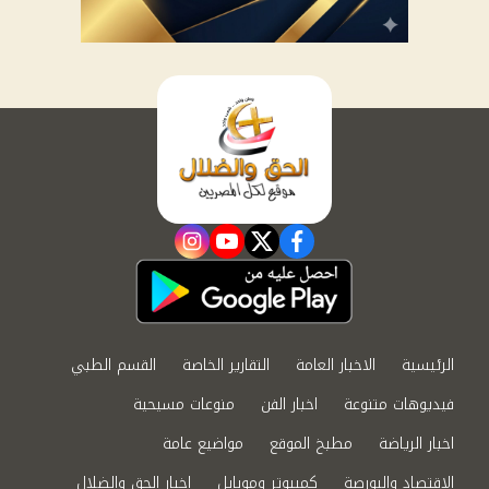
instagram
youtube
twitter
facebook
الرئيسية
الاخبار العامة
التقارير الخاصة
القسم الطبي
فيديوهات متنوعة
اخبار الفن
منوعات مسيحية
اخبار الرياضة
مطبخ الموقع
مواضيع عامة
الاقتصاد والبورصة
كمبيوتر وموبايل
اخبار الحق والضلال