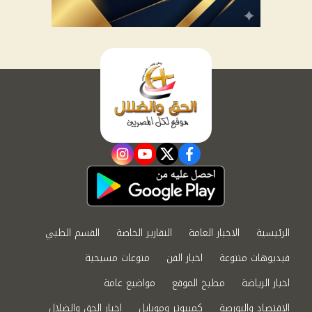
instagram
youtube
twitter
facebook
الرئيسية
الاخبار العامة
التقارير الخاصة
القسم الطبي
فيديوهات متنوعة
اخبار الفن
منوعات مسيحية
اخبار الرياضة
مطبخ الموقع
مواضيع عامة
الاقتصاد والبورصة
كمبيوتر وموبايل
اخبار الحق والضلال