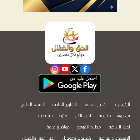
instagram
youtube
twitter
facebook
الرئيسية
الاخبار العامة
التقارير الخاصة
القسم الطبي
فيديوهات متنوعة
اخبار الفن
منوعات مسيحية
اخبار الرياضة
مطبخ الموقع
مواضيع عامة
الاقتصاد والبورصة
كمبيوتر وموبايل
اخبار الحق والضلال