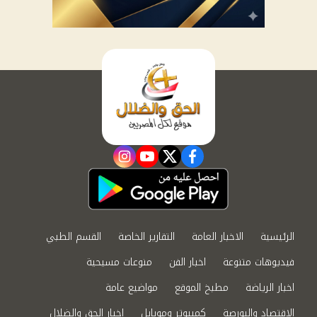
instagram
youtube
twitter
facebook
الرئيسية
الاخبار العامة
التقارير الخاصة
القسم الطبي
فيديوهات متنوعة
اخبار الفن
منوعات مسيحية
اخبار الرياضة
مطبخ الموقع
مواضيع عامة
الاقتصاد والبورصة
كمبيوتر وموبايل
اخبار الحق والضلال