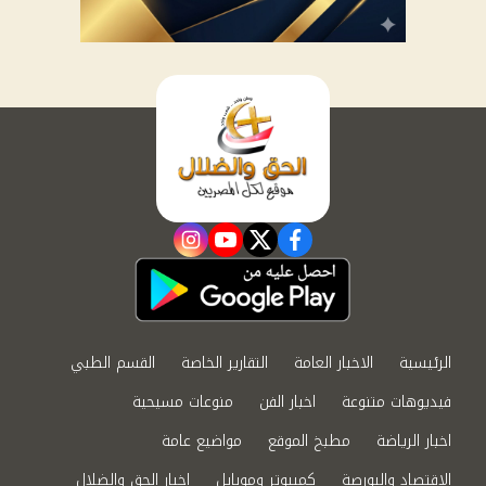
instagram
youtube
twitter
facebook
الرئيسية
الاخبار العامة
التقارير الخاصة
القسم الطبي
فيديوهات متنوعة
اخبار الفن
منوعات مسيحية
اخبار الرياضة
مطبخ الموقع
مواضيع عامة
الاقتصاد والبورصة
كمبيوتر وموبايل
اخبار الحق والضلال