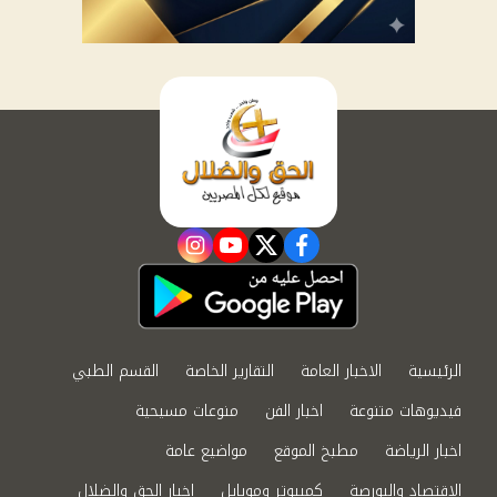
instagram
youtube
twitter
facebook
الرئيسية
الاخبار العامة
التقارير الخاصة
القسم الطبي
فيديوهات متنوعة
اخبار الفن
منوعات مسيحية
اخبار الرياضة
مطبخ الموقع
مواضيع عامة
الاقتصاد والبورصة
كمبيوتر وموبايل
اخبار الحق والضلال