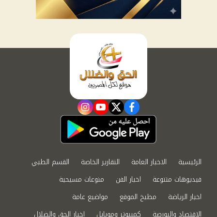
instagram
youtube
twitter
facebook
الرئيسية
الاخبار العامة
التقارير الخاصة
القسم الطبي
فيديوهات متنوعة
اخبار الفن
منوعات مسيحية
اخبار الرياضة
مطبخ الموقع
مواضيع عامة
الاقتصاد والبورصة
كمبيوتر وموبايل
اخبار الحق والضلال