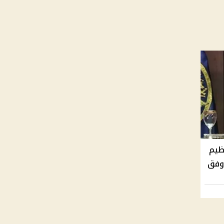
ظيم
 وفق