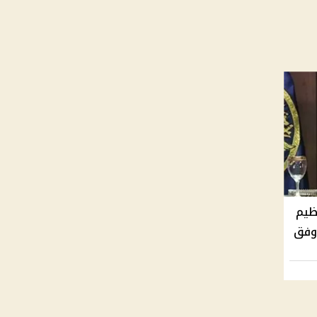
ظيم
 وفق