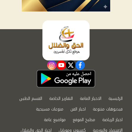
instagram
youtube
twitter
facebook
الرئيسية
الاخبار العامة
التقارير الخاصة
القسم الطبي
فيديوهات متنوعة
اخبار الفن
منوعات مسيحية
اخبار الرياضة
مطبخ الموقع
مواضيع عامة
الاقتصاد والبورصة
كمبيوتر وموبايل
اخبار الحق والضلال