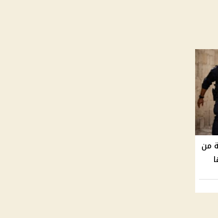
 من
ا