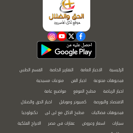
instagram
youtube
twitter
facebook
الرئيسية
الاخبار العامة
التقارير الخاصة
القسم الطبي
فيديوهات متنوعة
اخبار الفن
منوعات مسيحية
اخبار الرياضة
مطبخ الموقع
مواضيع عامة
الاقتصاد والبورصة
كمبيوتر وموبايل
اخبار الحق والضلال
فيديوهات فضائيات
مطبخ الاكل مع لى لى
تكنولوجيا
سيارات
اسعار وعروض
عقارات في مصر
الابراج الفلكية