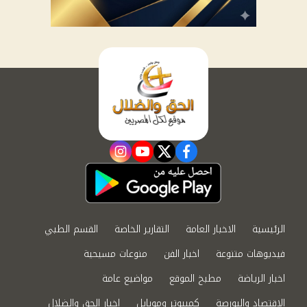
instagram
youtube
twitter
facebook
الرئيسية
الاخبار العامة
التقارير الخاصة
القسم الطبي
فيديوهات متنوعة
اخبار الفن
منوعات مسيحية
اخبار الرياضة
مطبخ الموقع
مواضيع عامة
الاقتصاد والبورصة
كمبيوتر وموبايل
اخبار الحق والضلال