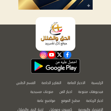
instagram
youtube
twitter
facebook
الرئيسية
الاخبار العامة
التقارير الخاصة
القسم الطبي
فيديوهات متنوعة
اخبار الفن
منوعات مسيحية
اخبار الرياضة
مطبخ الموقع
مواضيع عامة
الاقتصاد والبورصة
كمبيوتر وموبايل
اخبار الحق والضلال