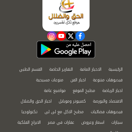
instagram
youtube
twitter
facebook
الرئيسية
الاخبار العامة
التقارير الخاصة
القسم الطبي
فيديوهات متنوعة
اخبار الفن
منوعات مسيحية
اخبار الرياضة
مطبخ الموقع
مواضيع عامة
الاقتصاد والبورصة
كمبيوتر وموبايل
اخبار الحق والضلال
فيديوهات فضائيات
مطبخ الاكل مع لى لى
تكنولوجيا
سيارات
اسعار وعروض
عقارات في مصر
الابراج الفلكية