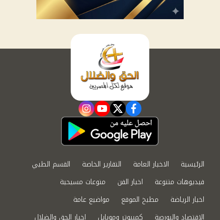
instagram
youtube
twitter
facebook
الرئيسية
الاخبار العامة
التقارير الخاصة
القسم الطبي
فيديوهات متنوعة
اخبار الفن
منوعات مسيحية
اخبار الرياضة
مطبخ الموقع
مواضيع عامة
الاقتصاد والبورصة
كمبيوتر وموبايل
اخبار الحق والضلال