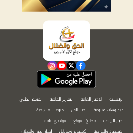
instagram
youtube
twitter
facebook
الرئيسية
الاخبار العامة
التقارير الخاصة
القسم الطبي
فيديوهات متنوعة
اخبار الفن
منوعات مسيحية
اخبار الرياضة
مطبخ الموقع
مواضيع عامة
الاقتصاد والبورصة
كمبيوتر وموبايل
اخبار الحق والضلال