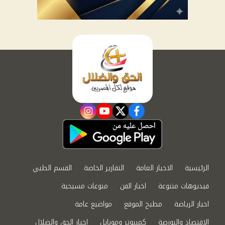
instagram
youtube
twitter
facebook
الرئيسية
الاخبار العامة
التقارير الخاصة
القسم الطبي
فيديوهات متنوعة
اخبار الفن
منوعات مسيحية
اخبار الرياضة
مطبخ الموقع
مواضيع عامة
الاقتصاد والبورصة
كمبيوتر وموبايل
اخبار الحق والضلال