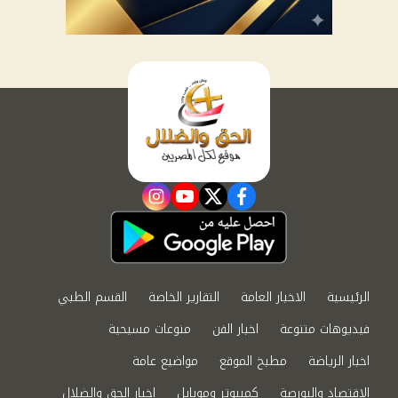
instagram
youtube
twitter
facebook
الرئيسية
الاخبار العامة
التقارير الخاصة
القسم الطبي
فيديوهات متنوعة
اخبار الفن
منوعات مسيحية
اخبار الرياضة
مطبخ الموقع
مواضيع عامة
الاقتصاد والبورصة
كمبيوتر وموبايل
اخبار الحق والضلال